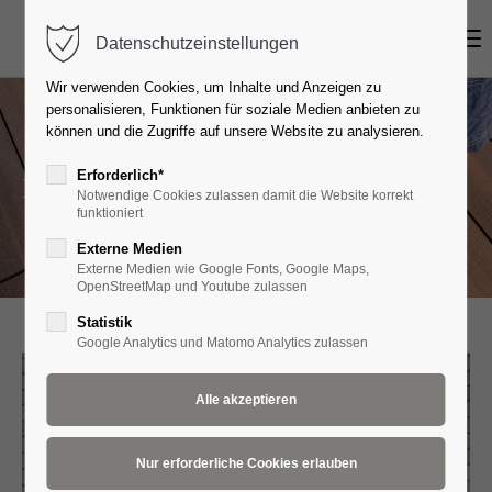
Menu
Datenschutzeinstellungen
Login
Wir verwenden Cookies, um Inhalte und Anzeigen zu
Benutzername
personalisieren, Funktionen für soziale Medien anbieten zu
können und die Zugriffe auf unsere Website zu analysieren.
Erforderlich*
Holz im Garten
Notwendige Cookies zulassen damit die Website korrekt
Passwort
funktioniert
Externe Medien
Externe Medien wie Google Fonts, Google Maps,
OpenStreetMap und Youtube zulassen
Anmelden
Statistik
Google Analytics und Matomo Analytics zulassen
Register
|
Lost your password?
Support
Lorem ipsum dolor sit amet: