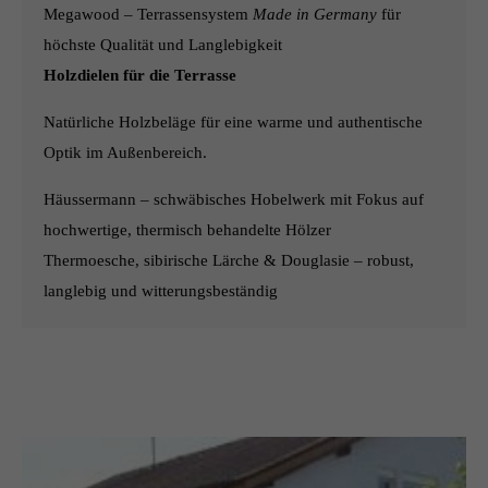
info@yourdomain.com
Megawood – Terrassensystem
Made in Germany
für
höchste Qualität und Langlebigkeit
About us
Holzdielen für die Terrasse
Lorem ipsum dolor sit amet, consectetuer adipiscing elit.
Natürliche Holzbeläge für eine warme und authentische
Aenean commodo ligula eget dolor. Aenean massa. Cum
Optik im Außenbereich.
sociis natoque penatibus et magnis dis parturient montes,
nascetur ridiculus mus. Donec quam felis, ultricies nec.
Häussermann – schwäbisches Hobelwerk mit Fokus auf
hochwertige, thermisch behandelte Hölzer
Thermoesche, sibirische Lärche & Douglasie – robust,
langlebig und witterungsbeständig