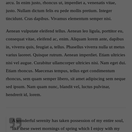
arcu. In enim justo, rhoncus ut, imperdiet a, venenatis vitae,
info@yourdomain.com
justo. Nullam dictum felis eu pede mollis pretium. Integer
About us
tincidunt. Cras dapibus. Vivamus elementum semper nisi.
Lorem ipsum dolor sit amet, consectetuer adipiscing elit.
Aenean vulputate eleifend tellus. Aenean leo ligula, porttitor eu,
consequat vitae, eleifend ac, enim. Aliquam lorem ante, dapibus
Aenean commodo ligula eget dolor. Aenean massa. Cum
sociis natoque penatibus et magnis dis parturient montes,
in, viverra quis, feugiat a, tellus. Phasellus viverra nulla ut metus
nascetur ridiculus mus. Donec quam felis, ultricies nec.
varius laoreet. Quisque rutrum. Aenean imperdiet. Etiam ultricies
nisi vel augue. Curabitur ullamcorper ultricies nisi. Nam eget dui.
Etiam rhoncus. Maecenas tempus, tellus eget condimentum
rhoncus, sem quam semper libero, sit amet adipiscing sem neque
sed ipsum. Nam quam nunc, blandit vel, luctus pulvinar,
hendrerit id, lorem.
A wonderful serenity has taken possession of my entire soul,
like these sweet mornings of spring which I enjoy with my