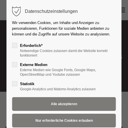
Menu
Datenschutzeinstellungen
Login
Wir verwenden Cookies, um Inhalte und Anzeigen zu
Benutzername
personalisieren, Funktionen für soziale Medien anbieten zu
können und die Zugriffe auf unsere Website zu analysieren.
Erforderlich*
Notwendige Cookies zulassen damit die Website korrekt
Passwort
Recent News
funktioniert
Externe Medien
Externe Medien wie Google Fonts, Google Maps,
OpenStreetMap und Youtube zulassen
Anmelden
Statistik
Google Analytics und Matomo Analytics zulassen
Register
|
Lost your password?
Support
2016-10-10 12:43
(Kommentare: 0)
Lorem ipsum dolor sit amet: